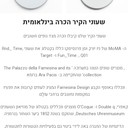
שעוני הקיר הכרה בינלאומית
שעוני הקיר שלנו קיבלו הכרה מצד גופים חשובים:
ה- MoMA של ניו יורק וסן פרנסיסקו כללו בקטלוג את שעוני Rnd_ Time,
Fun_Time. , Q01 ו- Target
, מוצרים שונים הוצגו בתערוכה ' The Palazzo della Farnesina and its
collection' שהתקיימה ב- Ara Pacis ברומא
ונכללו באוסף הקבע Farnesina Design המציג לעתים קרובות את חפציו
במקומות נחשבים ברחבי עוֹלָם.
קאפרי, Double q ו- O'Coque מוצגים ונכללים בקטלוג של מוזיאון השעונים
Deutsches Uhrenmuseum, שהוקם בשנת 1852 ביער השחור בגרמניה.
הדינמיות של החברה באה לידי ביטוי גם בפעילויות הקשורות לתקשורת,