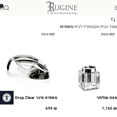
0
עמוד הבית
אקססוריז לבית
מאפרות
SOLD OUT
SOLD OUT
פתח סרגל
מצת שולחני
מאפרת סיגר Drop Clear
699
₪
1,160
₪
מידע נוסף
מידע נוסף