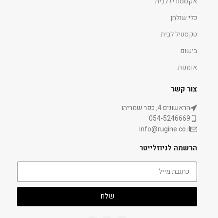
אקססוריז לבית
כלי שולחן
טקסטיל לבית
בישום
אומנות
צור קשר
הראשונים 4, כפר שמריהו
054-5246669
info@rugine.co.il
הרשמה לניוזלייטר
שלח