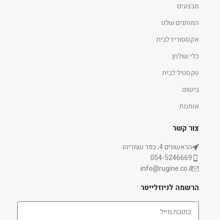
מבצעים
המותגים שלנו
אקססוריז לבית
כלי שולחן
טקסטיל לבית
בישום
אומנות
צור קשר
הראשונים 4, כפר שמריהו
054-5246669
info@rugine.co.il
הרשמה לניוזלייטר