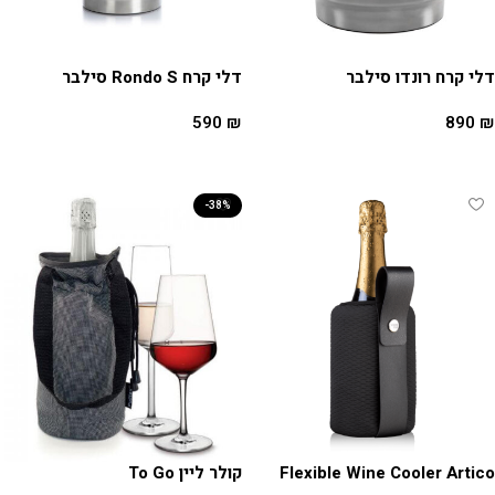
דלי קרח רונדו סילבר
דלי קרח Rondo S סילבר
590
₪
890
₪
מידע נוסף
מידע נוסף
-38%
Flexible Wine Cooler Artico
קולר ליין To Go