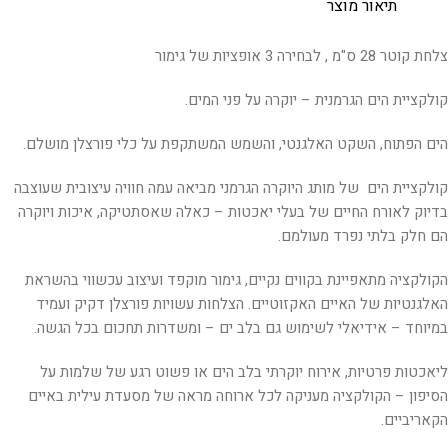
תיאור מוצר
צלחת קוטר 28 ס"מ , לבחירה 3 אופציות של גימור
קולקציית הים הגרמנית – יוקרה על פני המים.
הים הפתוח, השקט האלגנטי, והשמש המשתקפת על כלי פורצלן מושלם.
קולקציית הים של מותג היוקרה הגרמני מביאה עמה חוויה עיצובית שעוצבה
בדיוק לאורח החיים של בעלי יאכטות – כאלה שאסתטיקה, איכות ויוקרה
הם חלק בלתי נפרד מעולמם.
הקולקציה מתאפיינת בקווים נקיים, גימור מוקפד ועיצוב עכשווי בהשראת
האלגנטיות של האיים האקזוטיים. הצלחות עשויות פורצלן דקיק ועמיד
במיוחד – אידיאלי לשימוש גם בלב ים – ומשדרות תחכום בכל הגשה.
ליאכטות פרטיות, אירוח יוקרתי בלב הים או פשוט רגע של שלמות על
הסיפון – הקולקציה מעניקה לכל ארוחה מראה של מסעדת עילית באיים
הקאריביים.