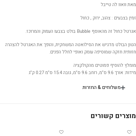
מאת וואוו לה טייבל
זמין בצבעים : צהוב, ירוק , כחול
אגרטל כחול זה מהאוסף Bubble בולט בצבעו העמוק והמרוכז.
הטון הבולט מדגיש את הסילואטה המשחקית, והופך את האגרטל להצהרה
חזותית חזקה שמוסיפה עומק ואופי לחלל הפנים.
מומלץ להוסיף פמוטים מהקולקציה
מידות: אורך 9.6 ס"מ, רוחב 9.6 ס"מ, גובה 15.4 ס"מ 0.27 ק"ג
משלוחים & החזרות
מוצרים קשורים