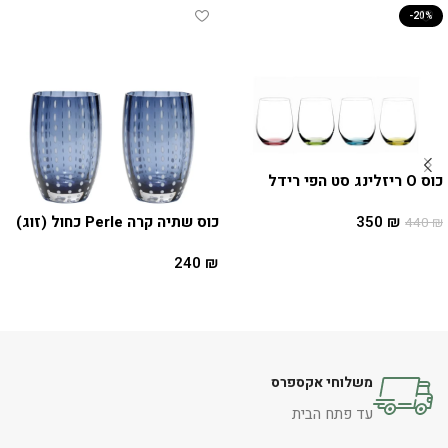
-20%
כוס O ריזלינג סט הפי רידל
כוס שתיה קרה Perle כחול (זוג)
350
₪
440
₪
הוספה לסל
240
₪
הוספה לסל
משלוחי אקספרס
עד פתח הבית