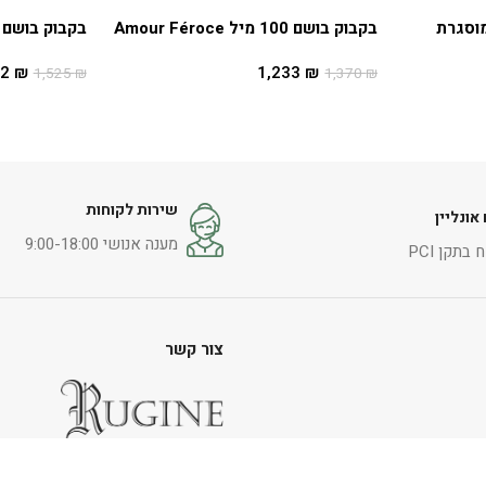
מוסגרת
בקבוק בושם 100 מיל Amour Féroce
בקבוק בושם 100 מיל Vetiver Sacre
72
₪
1,233
₪
1,525
₪
1,370
₪
הוספה לסל
הוספה לסל
שירות לקוחות
אונליין
מענה אנושי 9:00-18:00
בתקן PCI
צור קשר
הראשונים 4, כפר שמריהו