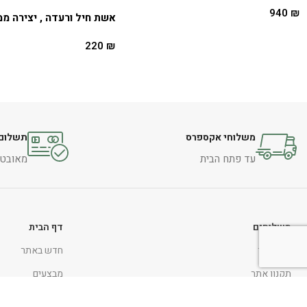
940
₪
אשת חיל ורעדה , יצירה מ
בחר אפשרויות
220
₪
הוספה לסל
משלוחי אקספרס
תשלום 
עד פתח הבית
מאובטח 
משלוחים
דף הבית
צור קשר
חדש באתר
תקנון אתר
מבצעים
החלפות והחזרות
המותגים שלנו