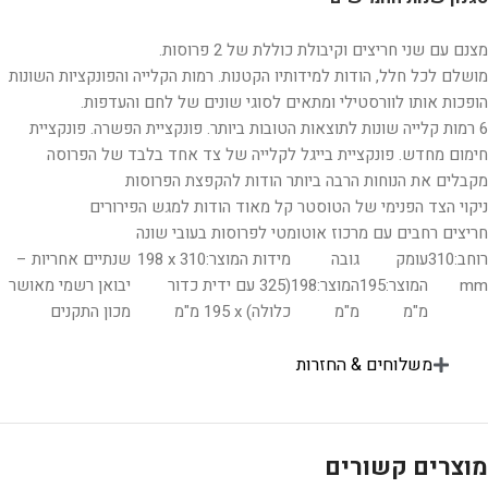
מצנם עם שני חריצים וקיבולת כוללת של 2 פרוסות.
מושלם לכל חלל, הודות למידותיו הקטנות. רמות הקלייה והפונקציות השונות
הופכות אותו לוורסטילי ומתאים לסוגי שונים של לחם והעדפות.
6 רמות קלייה שונות לתוצאות הטובות ביותר. פונקציית הפשרה. פונקציית
חימום מחדש. פונקציית בייגל לקלייה של צד אחד בלבד של הפרוסה
מקבלים את הנוחות הרבה ביותר הודות להקפצת הפרוסות
ניקוי הצד הפנימי של הטוסטר קל מאוד הודות למגש הפירורים
חריצים רחבים עם מרכוז אוטומטי לפרוסות בעובי שונה
רוחב:
310
עומק
גובה
מידות המוצר:
‎198 x 310
שנתיים אחריות –
mm
המוצר:
195
המוצר:
198
‏(325 עם ידית כדור
יבואן רשמי מאושר
מ"מ
מ"מ
כלולה) x ‏195 מ"מ
מכון התקנים
משלוחים & החזרות
מוצרים קשורים