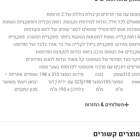
מצנם עם שני חריצים וקיבולת כוללת של 2 פרוסות.
מושלם לכל חלל, הודות למידותיו הקטנות. רמות הקלייה והפונקציות השונות
הופכות אותו לוורסטילי ומתאים לסוגי שונים של לחם והעדפות.
6 רמות קלייה שונות לתוצאות הטובות ביותר. פונקציית הפשרה. פונקציית
חימום מחדש. פונקציית בייגל לקלייה של צד אחד בלבד של הפרוסה
מקבלים את הנוחות הרבה ביותר הודות להקפצת הפרוסות
ניקוי הצד הפנימי של הטוסטר קל מאוד הודות למגש הפירורים
חריצים רחבים עם מרכוז אוטומטי לפרוסות בעובי שונה
רוחב:
310
עומק
גובה
מידות המוצר:
‎198 x 310
שנתיים אחריות –
mm
המוצר:
195
המוצר:
198
‏(325 עם ידית כדור
יבואן רשמי מאושר
מ"מ
מ"מ
כלולה) x ‏195 מ"מ
מכון התקנים
משלוחים & החזרות
מוצרים קשורים