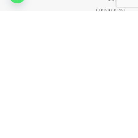
החלפות והחזרות
הצהרת נגישות
מדיניות ופרטיות
ניווט כללי
דף הבית
אודות
כתבו עלינו
פרוייקטים
בלוג
קביעת פגישה
דף הבית
חדש באתר