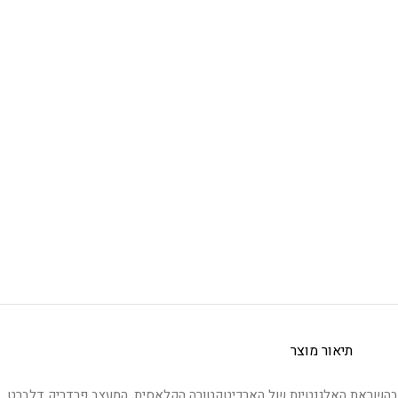
תיאור מוצר
בהשראת האלגנטיות של הארכיטקטורה הקלאסית, המעצב פרדריק דלברט