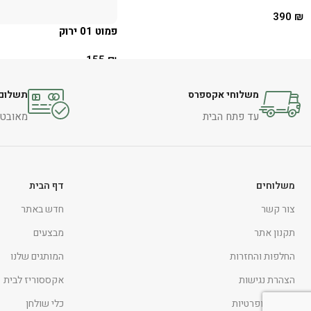
390
₪
פמוט 01 ירוק
הוספה לסל
155
₪
הוספה לסל
משלוחי אקספרס
תשלום 
עד פתח הבית
מאובטח 
משלוחים
דף הבית
צור קשר
חדש באתר
תקנון אתר
מבצעים
החלפות והחזרות
המותגים שלנו
הצהרת נגישות
אקססוריז לבית
מדיניות ופרטיות
כלי שולחן