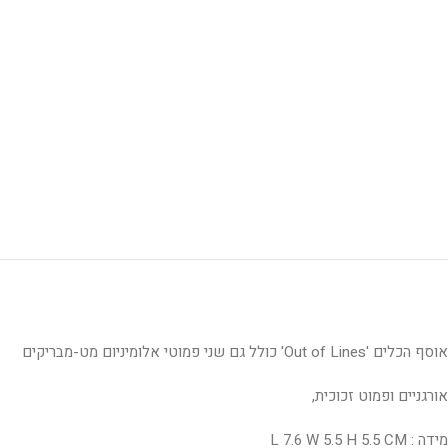
אוסף הכלים 'Out of Lines' כולל גם שני פמוטי אלומיניום מט-מבריקים
אורגניים ופמוט זכוכית,
מידה : L 7.6 W 5.5 H 5.5 CM