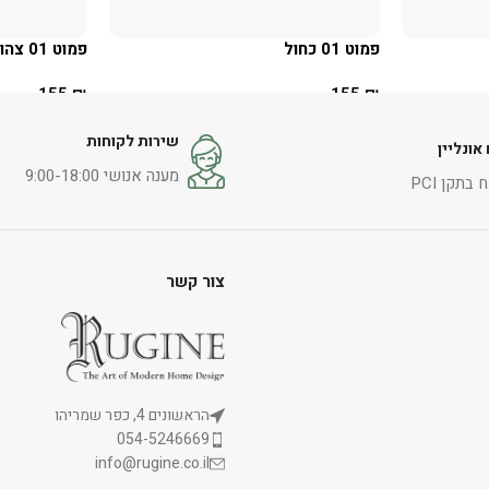
פמוט 01 כחול
פמוט 01 צהוב
155
₪
155
₪
הוספה לסל
הוספה לסל
שירות לקוחות
אונליין
מענה אנושי 9:00-18:00
בתקן PCI
צור קשר
הראשונים 4, כפר שמריהו
054-5246669
info@rugine.co.il