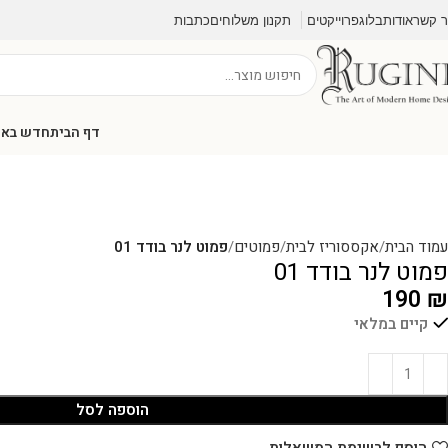
ר קשר
אודות
בלוג
פרוייקטים
תקנון משלוחים
כתבות
דף הבית
חדש בא
עמוד הבית
אקססוריז לבית
פמוטים
פמוט לנר בודד 01
פמוט לנר בודד 01
190
₪
קיים במלאי
הוספה לסל
הוסף לרשימת המשאלות