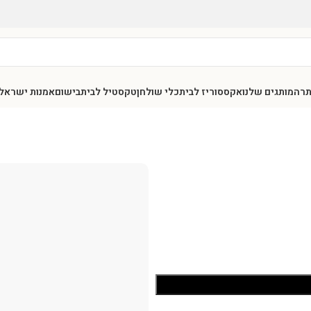
תר
המותגים שלנו
אקססוריז לבית
כלי שולחן
טקסטיל לבית
בישום
אמנות ישראל