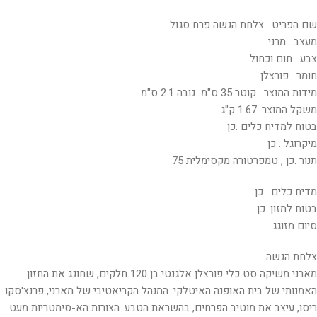
שם הפריט : צלחת הגשה פרח סגול
מעצב : מרני
צבע : חום וכחול
חומר : פורצלן
מידות המוצר : קוטר 35 ס"מ גובה 2.1 ס"מ
משקל המוצר: 1.67 ק"ג
בטוח למדיח כלים :כן
מיקרוגל : כן
תנור :כן , טמפרטורה מקסימלית 75
מדיח כלים : כן
בטוח למזון :כן
סיום מזוגג
צלחת הגשה
מארני משיקה סט כלי פורצלן אלגנטי בן 120 חלקים, שחוגג את החזון
האמנותי של בית האופנה האיטלקי. המנהל הקריאטיבי של מארני, פרנצ'סקו
ריסו, עיצב את מוטיב הפרחים, בהשראת הטבע. הצורות הא-סימטריות מעט