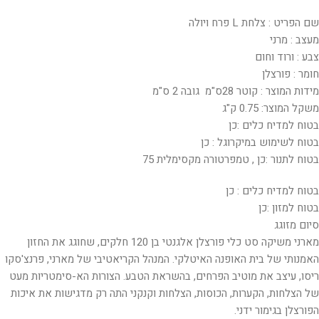
שם הפריט : צלחת L פרח ויולה
מעצב : מרני
צבע : ורוד וחום
חומר : פורצלן
מידות המוצר : קוטר 28ס"מ גובה 2 ס"מ
משקל המוצר: 0.75 ק"ג
בטוח למדיח כלים :כן
בטוח לשימוש במיקרוגל : כן
בטוח לתנור :כן , טמפרטורה מקסימלית 75
בטוח למדיח כלים : כן
בטוח למזון :כן
סיום מזוגג
מארני משיקה סט כלי פורצלן אלגנטי בן 120 חלקים, שחוגג את החזון
האמנותי של בית האופנה האיטלקי. המנהל הקריאטיבי של מארני, פרנצ'סקו
ריסו, עיצב את מוטיב הפרחים, בהשראת הטבע. הצורות הא-סימטריות מעט
של הצלחות, הקערות, הכוסות, הצלחות וקנקני התה רק מדגישות את איכות
הפורצלן בגימור ידני.