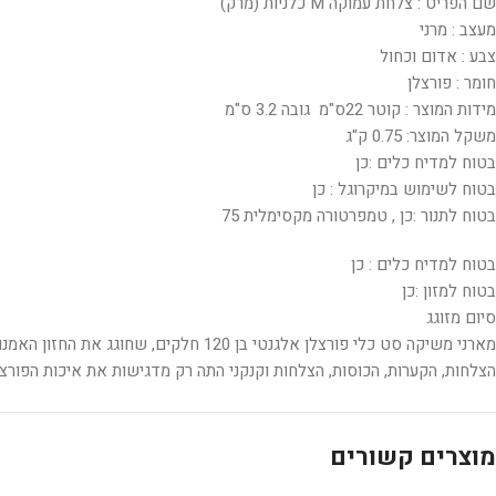
שם הפריט : צלחת עמוקה M כלניות (מרק)
מעצב : מרני
צבע : אדום וכחול
חומר : פורצלן
מידות המוצר : קוטר 22ס"מ גובה 3.2 ס"מ
משקל המוצר: 0.75 ק"ג
בטוח למדיח כלים :כן
בטוח לשימוש במיקרוגל : כן
בטוח לתנור :כן , טמפרטורה מקסימלית 75
בטוח למדיח כלים : כן
בטוח למזון :כן
סיום מזוגג
מארני משיקה סט כלי פורצלן אלגנטי ב
הצלחות, הקערות, הכוסות, הצלחות וקנקני התה רק מדגישות את איכות הפורצלן
מוצרים קשורים