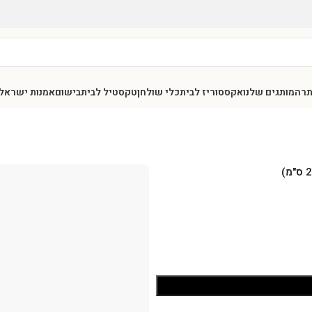
תר
המותגים שלנו
אקססוריז לבית
כלי שולחן
טקסטיל לבית
בישום
אמנות ישראל