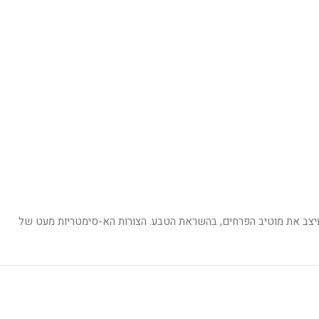
, פרנצ'סקו ריסו, עיצב את מוטיב הפרחים, בהשראת הטבע. הצורות הא-סימטריות מעט של