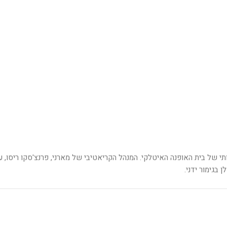
ן 120 חלקים, שחוגג את החזון האמנותי של בית האופנה האיטלקי. המנהל הקריאטיבי של מארני
 בגימור ידני.