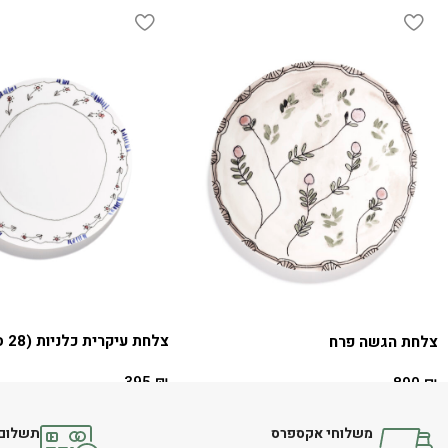
צלחת עיקרית כלניות (28 ס"מ)
צלחת הגשה פרח
395
₪
890
₪
הוספה לסל
הוספה לסל
משלוחי אקספרס
תשלום 