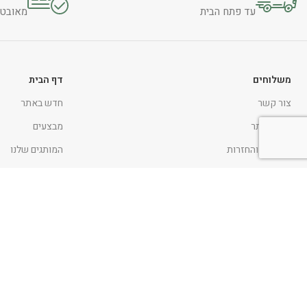
עד פתח הבית
מאובטח 
משלוחים
דף הבית
צור קשר
חדש באתר
תקנון אתר
מבצעים
החלפות והחזרות
המותגים שלנו
הצהרת נגישות
אקססוריז לבית
מדיניות ופרטיות
כלי שולחן
טקסטיל לבית
ניווט כללי
בישום
דף הבית
אומנות
אודות
כתבו עלינו