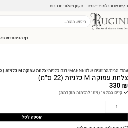
ר קשר
אודות
בלוג
פרוייקטים
תקנון משלוחים
כתבות
דף הבית
חדש בא
עמוד הבית
המותגים שלנו
MARNI
דגם כלניות
צלחת עמוקה M כלניות (22 ס"מ)
צלחת עמוקה M כלניות (22 ס"מ)
330
₪
קיים במלאי (ניתן להזמנה מוקדמת)
הוספה לסל
הוסף לרשימת המשאלות