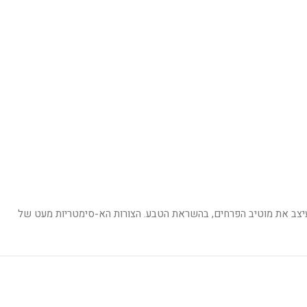
, פרנצ'סקו ריסו, עיצב את מוטיב הפרחים, בהשראת הטבע. הצורות הא-סימטריות מעט של