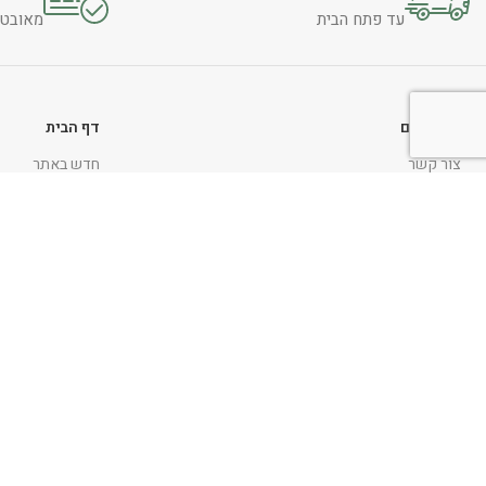
עד פתח הבית
מאובטח 
משלוחים
דף הבית
צור קשר
חדש באתר
תקנון אתר
מבצעים
החלפות והחזרות
המותגים שלנו
הצהרת נגישות
אקססוריז לבית
מדיניות ופרטיות
כלי שולחן
טקסטיל לבית
ניווט כללי
בישום
דף הבית
אומנות
אודות
כתבו עלינו