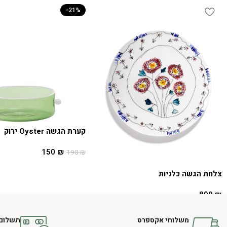
-21%
קערת הגשה Oyster ירוק
150
₪
190
₪
הוספה לסל
צלחת הגשה כלניות
890
₪
הוספה לסל
משלוחי אקספרס
תשלום 