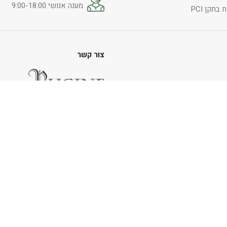
מענה אנושי 9:00-18:00
בתקן PCI
צור קשר
הראשונים 4, כפר שמריהו
054-5246669
info@rugine.co.il