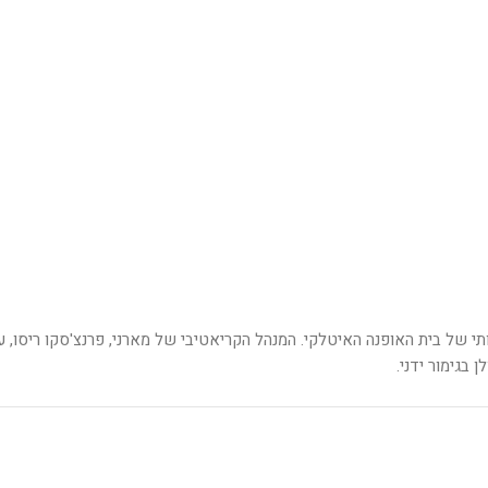
ן 120 חלקים, שחוגג את החזון האמנותי של בית האופנה האיטלקי. המנהל הקריאטיבי של מארני
 בגימור ידני.