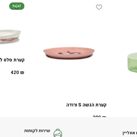
NEW
קערת סלט לב
420
₪
הוספה לסל
קערת הגשה S ורודה
390
₪
הוספה לסל
שירות לקוחות
אונליין