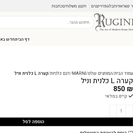
ר קשר
אודות
בלוג
פרוייקטים
תקנון משלוחים
כתבות
דף הבית
חדש בא
עמוד הבית
המותגים שלנו
MARNI
דגם כלניות
קערה L כלנית וניל
קערה L כלנית וניל
850
₪
קיים במלאי
הוספה לסל
הוסף לרשימת המשאלות