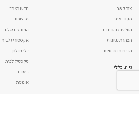
צור קשר
חדש באתר
תקנון אתר
מבצעים
החלפות והחזרות
המותגים שלנו
הצהרת נגישות
אקססוריז לבית
מדיניות ופרטיות
כלי שולחן
טקסטיל לבית
ניווט כללי
בישום
דף הבית
אומנות
אודות
כתבו עלינו
פרוייקטים
בלוג
קביעת פגישה