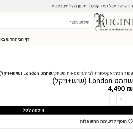
ר קשר
אודות
בלוג
פרוייקטים
תקנון משלוחים
כתבות
דף הבית
חדש בא
עמוד הבית
אקססוריז לבית
קופסאות משחק
שחמט London (שיש+ניקל)
שחמט London (שיש+ניקל)
4,490
₪
הוספה לסל
הוסף לרשימת המשאלות