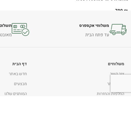
הוספה לסל
799
₪
הוספה לסל
משלוחי אקספרס
תשלום 
עד פתח הבית
מאובטח 
משלוחים
דף הבית
צור קשר
חדש באתר
תקנון אתר
מבצעים
החלפות והחזרות
המותגים שלנו
הצהרת נגישות
אקססוריז לבית
מדיניות ופרטיות
כלי שולחן
טקסטיל לבית
ניווט כללי