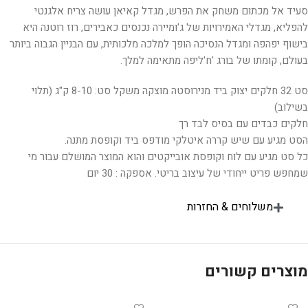
סעיד אל מכתום משחק את הפרש, מגדל קאיאן עושה צריח אלגנטי
להפליא, מגדלי האמירויות של ג'ומיירה נכנסים כאבירים, רוז רוטנה היא
בישוף יפהפה ומגדל הנסיכה הופך למלכה מלכותית, עם הבניין הגבוה ביותר
בעולם, קומתו של בורג 'ח'ליפה מתאימה למלך.
סט 32 חלקים יצוק ביד מנירוסטה מוצקה משקל סט: 8-10 ק"ג (תלוי
בשילוב)
חלקים כבדים עם בסיס לבד רך
הסט מגיע עם שיש קררה איטלקי מודפס ביד וקופסת מתנה.
כל סט מגיע עם לוח וקופסת אובייקטים והוא המוצר המושלם עבור מי
שמחפש פריט ייחודי של עיצוב בריטי. אספקה : 30 יום
משלוחים & החזרות
מוצרים קשורים