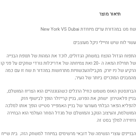
תיאור מוצר
שח מט במהדורת ערים מיוחדת New York VS Dubai
עשוי לוח שיש וחיילי ניקל מעוצבים
התפוח הגדול הונצח במשחק הגדולים, לוכד את המהות של תנופת הבנייה
של תחילת המאה ה -20 ואת צמיחתה של אדריכלות גורדי שחקים על פני קו
הרקיע של ניו יורק. מקבילוהעכשוויות מתרחשות במהדור ת שח זו עם כמה
מהמבנים המוכרים ביותר של העיר;
הברונסטון האוס משמש כחיל הרגלים כשהגוגנהיים הוא הצריח המושלם,
בניין פלאטירון ישחק את הפרש, בניין קרייזלר הופך לבישוף חזק
להפליא.הפאר הבלתי מעורער של בניין האמפייר סטייט הופך אותו למלכה
המושלמת, והעיצוב הנוקב והמושלם של מגדל הסחר העולמי הוא הבחירה
היחידה למלך בסט זה.
הבניינים עוצרי הנשימה של דובאי מרשימים במיוחד למשחק הזה; בית שייח