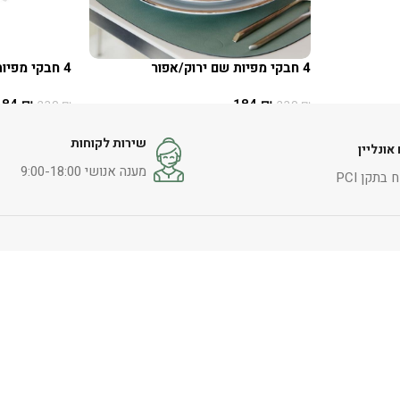
4 חבקי מפיות שם ירוק/אפור
4 חבקי מפיות שם שחור/כחול
184
₪
184
₪
230
₪
230
₪
הוספה לסל
הוספה לסל
שירות לקוחות
אונליין
מענה אנושי 9:00-18:00
בתקן PCI
צור קשר
הראשונים 4, כפר שמריהו
054-5246669