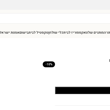
תר
המותגים שלנו
אקססוריז לבית
כלי שולחן
טקסטיל לבית
בישום
אמנות ישראל
-10%