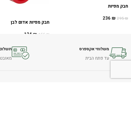
חבק מפיות
236
₪
295
₪
חבק מפיות אדום לבן
הוספה לסל
124
₪
155
₪
הוספה לסל
משלוחי אקספרס
תשלום 
עד פתח הבית
מאובטח 
משלוחים
דף הבית
צור קשר
חדש באתר
תקנון אתר
מבצעים
החלפות והחזרות
המותגים שלנו
הצהרת נגישות
אקססוריז לבית