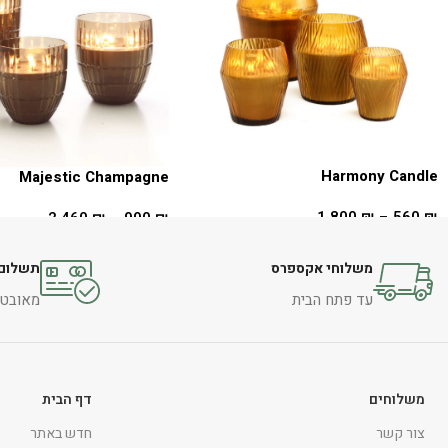
Harmony Candle
Majestic Champagne
1,800
₪
–
560
₪
2,460
₪
–
990
₪
בחר אפשרויות
בחר אפשרויות
משלוחי אקספרס
תשלום 
עד פתח הבית
מאובטח 
משלוחים
דף הבית
צור קשר
חדש באתר