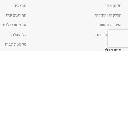
תקנון אתר
מבצעים
החלפות והחזרות
המותגים שלנו
הצהרת נגישות
אקססוריז לבית
מדיניות ופרטיות
כלי שולחן
טקסטיל לבית
ניווט כללי
בישום
דף הבית
אומנות
אודות
כתבו עלינו
פרוייקטים
בלוג
קביעת פגישה