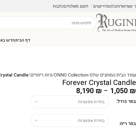
ר קשר
אודות
בלוג
פרוייקטים
תקנון משלוחים
כתבות
דף הבית
חדש בא
עמוד הבית
המותגים שלנו
ONNO Collection
נרות ריחניים
rystal Candle
Forever Crystal Candle
8,190
₪
–
1,050
₪
בחר גודל:
בחר ריח: