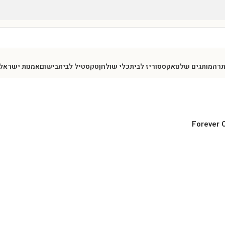
תר
המותגים שלנו
אקססוריז לבית
כלי שולחן
טקסטיל לבית
בישום
אמנות ישראל
Forever C