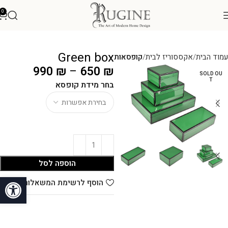
0
Green box
עמוד הבית
אקססוריז לבית
קופסאות
990
₪
–
650
₪
SOLD OU
T
בחר מידת קופסא
הוספה לסל
פתח סרגל
הוסף לרשימת המשאלות