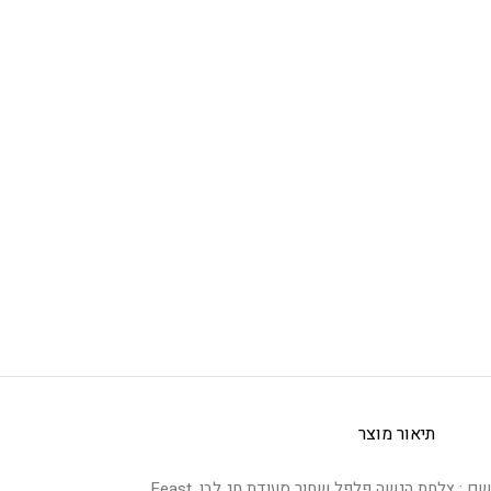
תיאור מוצר
שם : צלחת הגשה פלפל שחור סעודת חג לבן, Feast