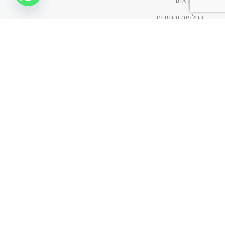
תקנון אתר
החלפות והחזרות
הצהרת נגישות
מדיניות ופרטיות
ניווט כללי
דף הבית
אודות
כתבו עלינו
פרוייקטים
בלוג
קביעת פגישה
דף הבית