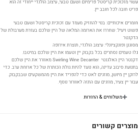
עשוי מזכוכית קריסטל פרימיום ושעם טבעי, עיצוב הולנדי ייחודי זה הוא
פריט חובה לכל חובב יין.
חומרים איכותיים: בנוי להחזיק מעמד עם זכוכית קריסטל ושעם טבעי
פשוט ויעיל: שחררו את הארומה המלאה של היין שלכם בעזרת מערבולת של
הדקנטר
מסוגנן ופונקציונלי: עיצוב הולנדי, תוצרת אירופה
גלו טעמים נסתרים בכל בקבוק יין וטעמו את היין שלכם במיטבו.
דקנטר היין האלגנטי Swirling Wine Decanter מאוורר את היין שלכם
בתנועת סיבוב עדינה, הוא נועד להיות גולת הכותרת של כל ארוחת ערב. כדי
לרוקן יין מיושן, מוזגים לאט כדי להפריד את היין מהמשקעים שבבקבוק.
עבור יין צעיר, מוזגים עם התזה לאוורור נוסף.
משלוחים & החזרות
מוצרים קשורים