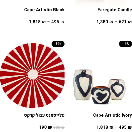
Cape Artistic Black
Faregate Candle
1,818
₪
–
495
₪
1,380
₪
–
621
₪
בחר אפשרויות
בחר אפשרויות
-50%
-19%
Cape Artistic Ivory
פלייסמנט עגול קרקס
190
₪
1,818
₪
–
495
₪
380
₪