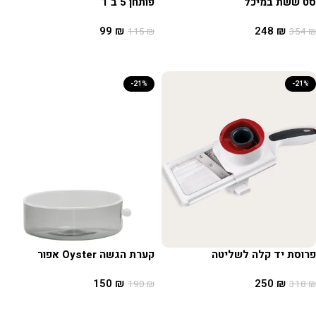
סט ששת במיכל
פותחן 5 ב 1
99
₪
248
₪
115
₪
354
₪
הוספה לסל
הוספה לסל
-21%
-21%
פרוסת יד קלה לשליטה
קערת הגשה Oyster אפור
150
₪
250
₪
190
₪
318
₪
הוספה לסל
הוספה לסל