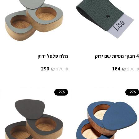
4 חבקי מפיות שם ירוק
מלח פלפל ירוק
290
₪
184
₪
370
₪
230
₪
הוספה לסל
הוספה לסל
-22%
-22%