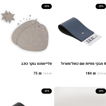
-50%
-20%
4 חבקי מפיות שם כחול/פטרול
פלייסמנט בוקר כוכב
75
₪
184
₪
150
₪
230
₪
הוספה לסל
הוספה לסל
-20%
-20%