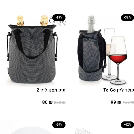
בחר אפשרויות
הוספה לסל
-18%
-38%
קולר ליין To Go
תיק מצנן ליין 2
180
₪
99
₪
220
₪
160
₪
הוספה לסל
הוספה לסל
-20%
-42%