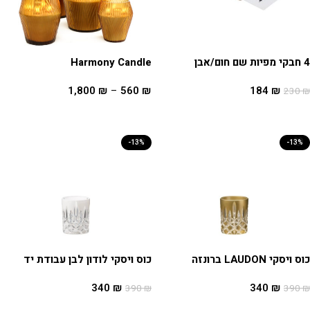
4 חבקי מפיות שם חום/אבן
Harmony Candle
1,800
₪
–
560
₪
184
₪
230
₪
הוספה לסל
בחר אפשרויות
-13%
-13%
כוס ויסקי LAUDON ברונזה
כוס ויסקי לודון לבן עבודת יד
340
₪
340
₪
390
₪
390
₪
הוספה לסל
הוספה לסל