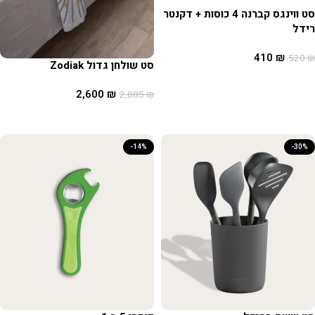
סט ווינגס קברנה 4 כוסות + דקנטר
רידל
410
₪
520
₪
סט שולחן גדול Zodiak
הוספה לסל
2,600
₪
2,885
₪
הוספה לסל
-14%
-30%