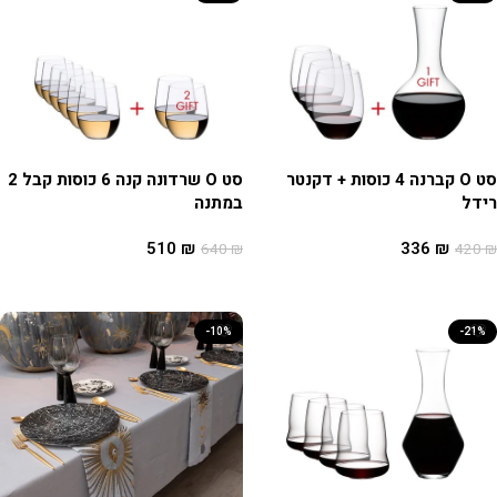
סט O קברנה 4 כוסות + דקנטר
סט O שרדונה קנה 6 כוסות קבל 2
רידל
במתנה
510
₪
336
₪
640
₪
420
₪
הוספה לסל
הוספה לסל
-10%
-21%