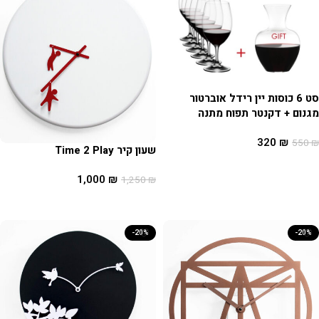
סט 6 כוסות יין רידל אוברטור
מגנום + דקנטר תפוח מתנה
320
₪
550
₪
שעון קיר Time 2 Play
הוספה לסל
1,000
₪
1,250
₪
הוספה לסל
-20%
-20%