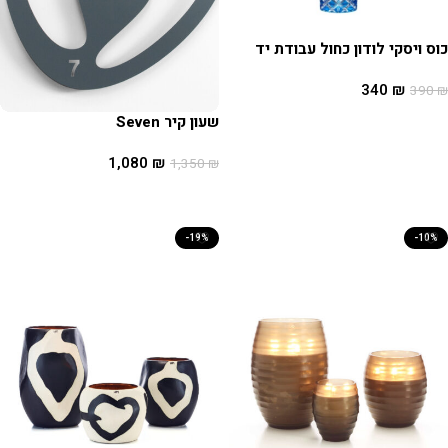
כוס ויסקי לודון כחול עבודת יד
340
₪
390
₪
הוספה לסל
שעון קיר Seven
1,080
₪
1,350
₪
הוספה לסל
-19%
-10%