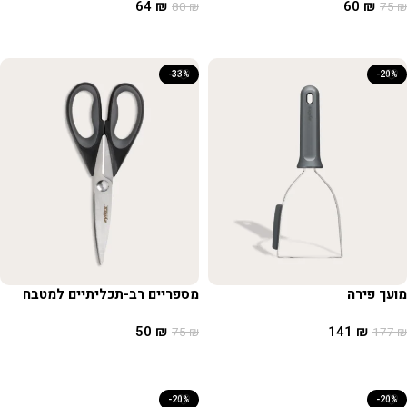
64
₪
60
₪
80
₪
75
₪
הוספה לסל
הוספה לסל
-33%
-20%
מועך פירה
מספריים רב-תכליתיים למטבח
50
₪
141
₪
75
₪
177
₪
הוספה לסל
הוספה לסל
-20%
-20%