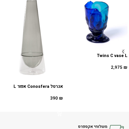
Twins C vase L
2,975
₪
הוספה לסל
אגרטל Conosfera אפור L
390
₪
הוספה לסל
משלוחי אקספרס