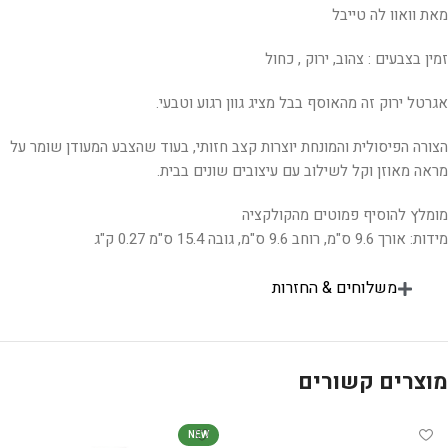
מאת וואוו לה טייבל
זמין בצבעים : צהוב, ירוק , כחול
אגרטל ירוק זה מהאוסף בבל מציג גוון רגוע וטבעי.
הצורה הפיסולית והמונחת יוצרות קצב חזותי, בעוד שהצבע המעודן שומר על
מראה מאוזן וקל לשילוב עם עיצובים שונים בבית.
מומלץ להוסיף פמוטים מהקולקציה
מידות: אורך 9.6 ס"מ, רוחב 9.6 ס"מ, גובה 15.4 ס"מ 0.27 ק"ג
משלוחים & החזרות
מוצרים קשורים
NEW