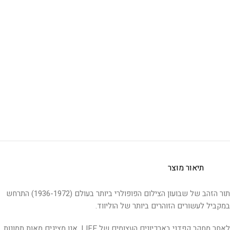
תיאור מוצר
תור הזהב של שבועון הצילום הפופולרי ביותר בעולם (1936-1972) התרחש
במקביל לעשורים הזוהרים ביותר של הוליווד.
לאחר מחקר קפדני בארכיונים העצומים של LIFE, אנו מציגים מאות תמונות