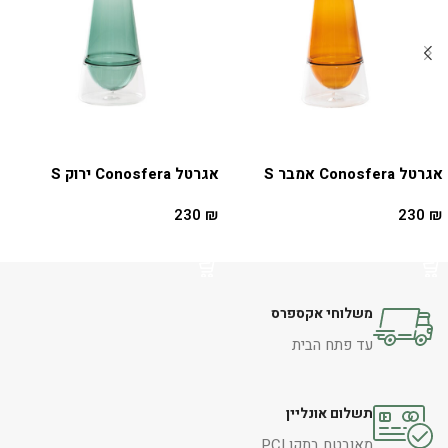
אגרטל Conosfera אמבר S
אגרטל Conosfera ירוק S
230
₪
230
₪
הוספה לסל
הוספה לסל
משלוחי אקספרס
עד פתח הבית
תשלום אונליין
מאובטח בתקן PCI