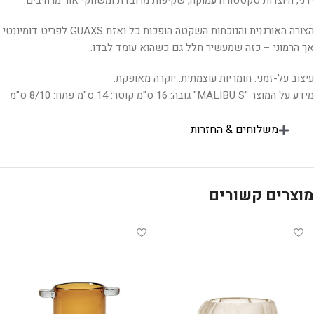
ידני, היוצרות טקסטורה עמוקה, שקיפות מרובדת ומשחקי אור מרהיבים.
הצורה האורגנית והנוכחות השקטה הופכות כל ואזת GUAXS לפריט דומיננטי
אך הרמוני – כזה שמעשיר חלל גם כשהוא עומד לבדו.
עיצוב על-זמני. חומריות עוצמתית. יוקרה מאופקת.
מידע על המוצר "MALIBU S" גובה: 16 ס"מ קוטר: 14 ס"מ פתח: 8/10 ס"מ
משלוחים & החזרות
מוצרים קשורים