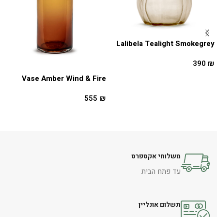
Lalibela Tealight Smokegrey
390
₪
Vase Amber Wind & Fire
הוספה לסל
555
₪
הוספה לסל
משלוחי אקספרס
עד פתח הבית
תשלום אונליין