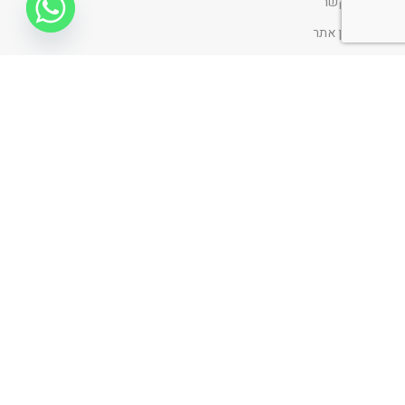
צור קשר
תקנון אתר
החלפות והחזרות
הצהרת נגישות
מדיניות ופרטיות
ניווט כללי
דף הבית
אודות
כתבו עלינו
פרוייקטים
בלוג
קביעת פגישה