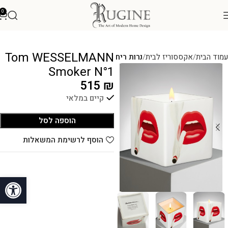
0
Tom WESSELMANN
עמוד הבית
אקססוריז לבית
נרות ריח
Smoker N°1
515
₪
קיים במלאי
הוספה לסל
הוסף לרשימת המשאלות
פתח סרגל