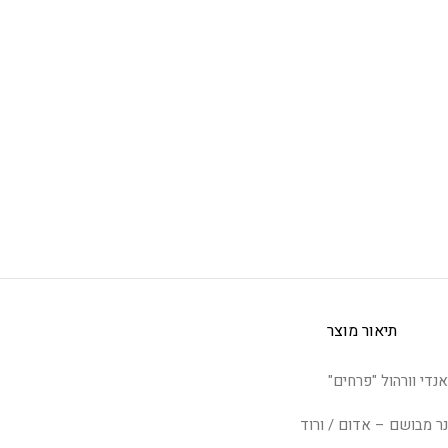
תיאור מוצר
אנדי וורהול "פרחים"
נר מבושם – אדום / ורוד