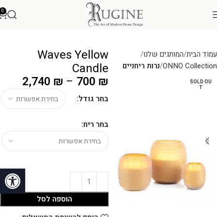
0
Waves Yellow
עמוד הבית
המותגים שלנו
Candle
ONNO Collection
נרות ריחניים
2,740
₪
–
700
₪
SOLD OU
T
בחר גודל:
בחר ריח:
פתח סרגל
הוספה לסל