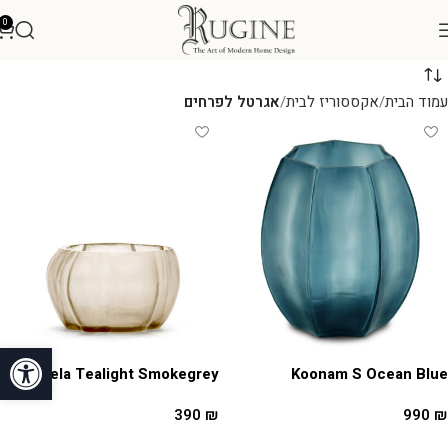
0
עמוד הבית
אקססוריז לבית
אגרטל לפרחים
פתח סרגל
Lalibela Tealight Smokegrey
Koonam S Ocean Blue
390
₪
990
₪
הוספה לסל
הוספה לסל