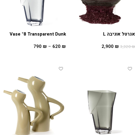
אגרטל אוגיבה L
Vase °8 Transparent Dunk
790
₪
–
620
₪
2,900
₪
3,320
₪
הוספה לסל
בחר אפשרויות