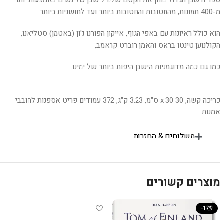
ספר הישבן הגדול בוחן את הקסם שלנו לישבן של נשים באמצעות יותר
מ-400 תמונות, מהחטובות והחטובות ביותר ועד לחושניות ביותר.
הוא כולל ראיונות עם באפי הגוף, אייקון הפורנו ג'ון (באטמן) סטליאנו,
הקולנוען טינטו בראס והאמן רוברט קראמב,
כמו גם כמה מדוגמניות הישבן היפות ביותר של ימינו.
כריכה קשה, 30 x 30 ס"מ, 3.23 ק"ג, 372 עמודים פריט אספנות לחובבי
אמנות
משלוחים & החזרות
מוצרים קשורים
-17%